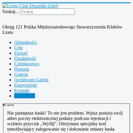
Szukaj...
Okręg 121 Polska Międzynarodowego Stowarzyszenia Klubów
Lions
Aktualności
Cele
Zarząd
Działalność
Członkostwo
Historia
Galeria
Archiwum Galerii
Zaproszenie
Kontakt
Zaloguj się
We serve
Nie pamiętasz hasła? To nie jest problem. Wpisz poniżej swój
adres poczty elektronicznej podany podczas rejestracji i
wybierz przycisk „Wyślij”. Otrzymasz specjalny kod
umożliwiający zalogowanie się i dokonanie zmiany hasła.