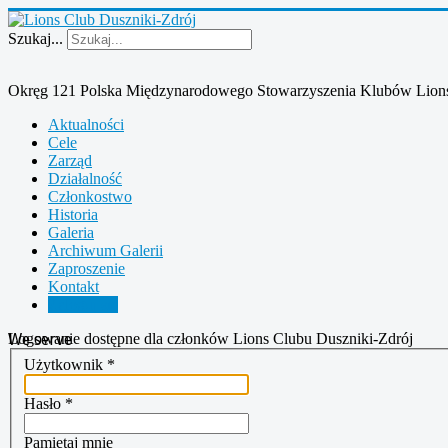
Szukaj...
Okręg 121 Polska Międzynarodowego Stowarzyszenia Klubów Lion
Aktualności
Cele
Zarząd
Działalność
Członkostwo
Historia
Galeria
Archiwum Galerii
Zaproszenie
Kontakt
Zaloguj się
We serve
Logowanie dostępne dla członków Lions Clubu Duszniki-Zdrój
Użytkownik
*
Hasło
*
Pamiętaj mnie