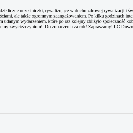
ził liczne uczestniczki, rywalizujące w duchu zdrowej rywalizacji i ś
ętnościami, ale także ogromnym zaangażowaniem. Po kilku godzinach in
nym udanym wydarzeniem, które po raz kolejny zbliżyło społeczność ko
lujemy zwyciężczyniom! Do zobaczenia za rok! Zapraszamy! LC Duszn