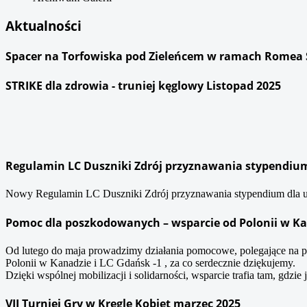
Aktualności
Spacer na Torfowiska pod Zieleńcem w ramach Romea St
STRIKE dla zdrowia - truniej kęglowy Listopad 2025
Regulamin LC Duszniki Zdrój przyznawania stypendium 
Nowy Regulamin LC Duszniki Zdrój przyznawania stypendium dla ucz
Pomoc dla poszkodowanych – wsparcie od Polonii w K
Od lutego do maja prowadzimy działania pomocowe, polegające na
Polonii w Kanadzie i LC Gdańsk -1 , za co serdecznie dziękujemy.
Dzięki wspólnej mobilizacji i solidarności, wsparcie trafia tam, gdzie 
VII Turniej Gry w Kręgle Kobiet marzec 2025