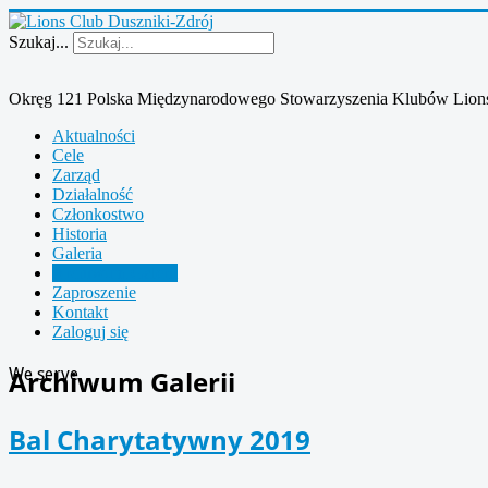
Szukaj...
Okręg 121 Polska Międzynarodowego Stowarzyszenia Klubów Lion
Aktualności
Cele
Zarząd
Działalność
Członkostwo
Historia
Galeria
Archiwum Galerii
Zaproszenie
Kontakt
Zaloguj się
We serve
Archiwum Galerii
Bal Charytatywny 2019