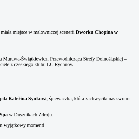
a miała miejsce w malowniczej scenerii
Dworku Chopina w
ta Murawa-Świątkiewicz, Przewodnicząca Strefy Dolnośląskiej –
aciele z czeskiego klubu LC Rychnov.
ąpiła
Kateřina Synková
, śpiewaczka, która zachwyciła nas swoim
Spa
w Dusznikach Zdroju.
 ten wyjątkowy moment!