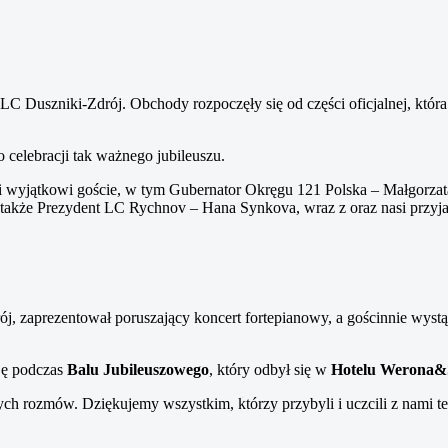
LC Duszniki-Zdrój. Obchody rozpoczęły się od części oficjalnej, któr
 celebracji tak ważnego jubileuszu.
ili wyjątkowi goście, w tym Gubernator Okręgu 121 Polska – Małgorza
a także Prezydent LC Rychnov – Hana Synkova, wraz z oraz nasi przyj
ój, zaprezentował poruszający koncert fortepianowy, a gościnnie wyst
cję podczas
Balu Jubileuszowego
, który odbył się w
Hotelu Werona&
cych rozmów. Dziękujemy wszystkim, którzy przybyli i uczcili z nami