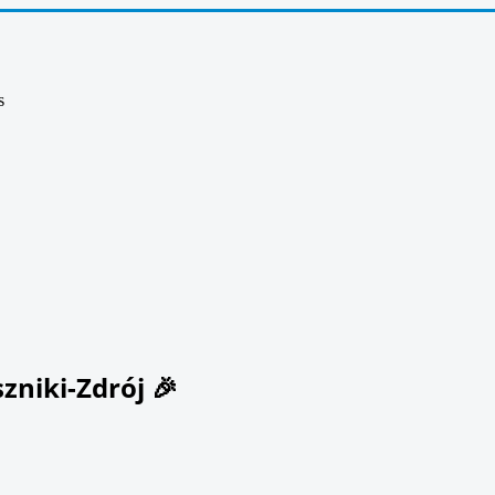
s
zniki-Zdrój 🎉