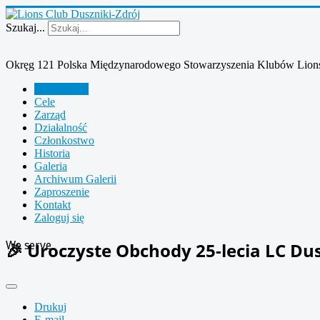
Szukaj...
Okręg 121 Polska Międzynarodowego Stowarzyszenia Klubów Lion
Aktualności
Cele
Zarząd
Działalność
Członkostwo
Historia
Galeria
Archiwum Galerii
Zaproszenie
Kontakt
Zaloguj się
We serve
🎉 Uroczyste Obchody 25-lecia LC Dus
Drukuj
E-mail