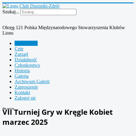
Szukaj...
Okręg 121 Polska Międzynarodowego Stowarzyszenia Klubów
Lions
Aktualności
Cele
Zarząd
Działalność
Członkostwo
Historia
Galeria
Archiwum Galerii
Zaproszenie
Kontakt
Zaloguj się
We serve
VII Turniej Gry w Kręgle Kobiet
marzec 2025