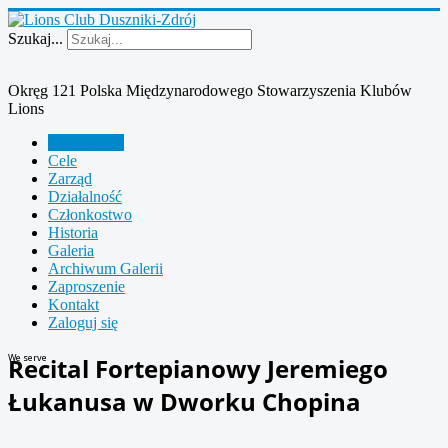
Szukaj...
Okręg 121 Polska Międzynarodowego Stowarzyszenia Klubów
Lions
Aktualności
Cele
Zarząd
Działalność
Członkostwo
Historia
Galeria
Archiwum Galerii
Zaproszenie
Kontakt
Zaloguj się
We serve
Recital Fortepianowy Jeremiego
Łukanusa w Dworku Chopina