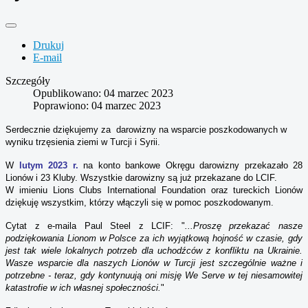
Drukuj
E-mail
Szczegóły
Opublikowano: 04 marzec 2023
Poprawiono: 04 marzec 2023
Serdecznie dziękujemy za darowizny na wsparcie poszkodowanych w
wyniku trzęsienia ziemi w Turcji i Syrii.
W
lutym 2023 r.
na konto bankowe Okręgu darowizny przekazało 28
Lionów i 23 Kluby. Wszystkie darowizny są już przekazane do LCIF.
W imieniu Lions Clubs International Foundation oraz tureckich Lionów
dziękuję wszystkim, którzy włączyli się w pomoc poszkodowanym.
Cytat z e-maila Paul Steel z LCIF: "
...Proszę przekazać nasze
podziękowania Lionom w Polsce za ich wyjątkową hojność w czasie, gdy
jest tak wiele lokalnych potrzeb dla uchodźców z konfliktu na Ukrainie.
Wasze wsparcie dla naszych Lionów w Turcji jest szczególnie ważne i
potrzebne - teraz, gdy kontynuują oni misję We Serve w tej niesamowitej
katastrofie w ich własnej społeczności.
"