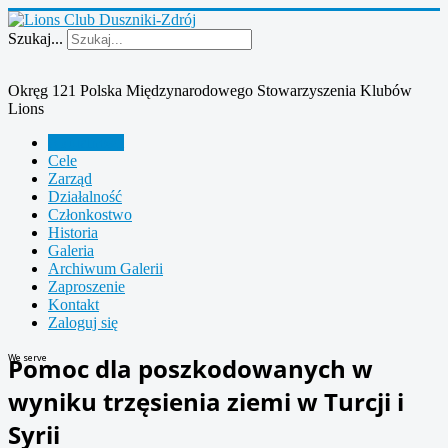
Szukaj...
Okręg 121 Polska Międzynarodowego Stowarzyszenia Klubów
Lions
Aktualności
Cele
Zarząd
Działalność
Członkostwo
Historia
Galeria
Archiwum Galerii
Zaproszenie
Kontakt
Zaloguj się
We serve
Pomoc dla poszkodowanych w
wyniku trzęsienia ziemi w Turcji i
Syrii