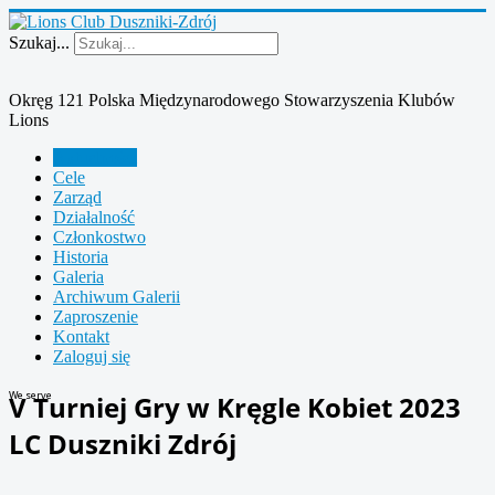
Szukaj...
Okręg 121 Polska Międzynarodowego Stowarzyszenia Klubów
Lions
Aktualności
Cele
Zarząd
Działalność
Członkostwo
Historia
Galeria
Archiwum Galerii
Zaproszenie
Kontakt
Zaloguj się
We serve
V Turniej Gry w Kręgle Kobiet 2023
LC Duszniki Zdrój