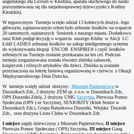
angielskiego dla Liceum w Kłodzku, aparatu słuchowego do nauki
porozumiewania się dla niepełnosprawnej dziewczynki z Kotliny
Kłodzkiej.
W tegorocznym Turnieju wzięło udział 13 kobiecych drużyn. Jego
głównym, zaplanowanym celem było zebranie środków na wsparcie
20 samotnych, najstarszych Seniorek z naszego miasta. Dodatkowo
nasz Klub podjął decyzję o wsparciu naszego Klubu w Akcji LC
Łódź LADIES zebrania środków na zakup inteligentnego systemu
do wykonywania biopsji
ENCOR ENSPIRE® i część środków
zebranych na Turnieju zostanie przekazana na ten cel. Podczas
turnieju zorganizowana została również zbiórka zabawek,
książeczek i różnych artykułów dla dzieci. Zbiórka ta zostanie
przeznaczona na loterię fantową organizowaną w czerwcu z Okazji
Międzynarodowego Dnia Dziecka.
W turnieju wzięły udział drużyny:
Muzeum Papiernictwa
w
Dusznikach Zdr., 2 drużyny ZEM sp. z o.o. w Dusznikach Zdr.,
OPS Duszniki-Zdrój, 2 drużyny UMG
Szczytna
, Pierwsza Pomoc
Społeczna (OPS ) ze Szczytnej, SENIORITY (Klub Senior w
Dusznikach Zdr.), Grupa Ratunkowa Duszniki, Wiejska Dusznik
Zdr., oraz drużyna Lions Clubu w Dusznikach Zdr.
I miejsce
zajęły dziewczyny z Muzeum Papiernictwa,
II miejsce
Pierwsza Pomoc Społeczna ( OPS) Szczytna,
III miejsce
Gang