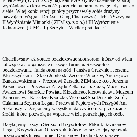
Finansowy ( UMG Szczytna). Panie zostały też docenione za strój i
wyróżnione za kreatywność, poczucie humoru, odwagę i dystans do
siebie. W tej konkurencji punkty przyznawały sobie drużyny
nawzajem. Wygrała Drużyna Gang Finansowy ( UMG ) Szczytna,
II Wyróżnianie Minionki ( ZEM sp. z o.o.) i III Wyróżnienie
Jednorożce ( UMG II ) Szczytna. Wielkie gratulacje !
Chcielibyśmy też gorąco podziękować sponsorom, którzy od wielu
lat wspierają organizację naszego Turnieju. Szczególne
podziękowania fundatorom nagród: Państwu Grażynie i Jerzemu
Kleszczyńskim - Sklep Jubilerski Zeccoro Wrocław, Andrzejowi
Banaszewskiemu - Prezesowi Zarządu ZEM sp. z o.o., Jerzemu
Kożuchowi - Prezesowi Zarządu Zetkama sp. z o.o., Maciejowi
Awiżeniowi Staroście Powiatu Kłodzkiego, kierownictwu Muzeum
Papiernictwa, E.Leclerc Kłodzko, Werona&Spa Duszniki Zdrój,
Calamania Szymon Legan, Pracowni Papierowych Przygód Ani
Stefaniszyn. Dziękujemy wszystkim darczyńcom za przekazane
środki, które pozwolą na wsparcie wielu potrzebujących osób.
Dziękujemy naszym Sędziom Krzysztofowi Mikrut, Szymonowi
Legan, Krzysztofowi Onyszczuk, którzy po raz kolejny sprawnie
przeprowadzili nasz turniej, Damianowi Bochnak za oprawę