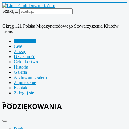
Szukaj...
Okręg 121 Polska Międzynarodowego Stowarzyszenia Klubów
Lions
Aktualności
Cele
Zarząd
Działalność
Członkostwo
Historia
Galeria
Archiwum Galerii
Zaproszenie
Kontakt
Zaloguj się
We serve
PODZIĘKOWANIA
Drukuj