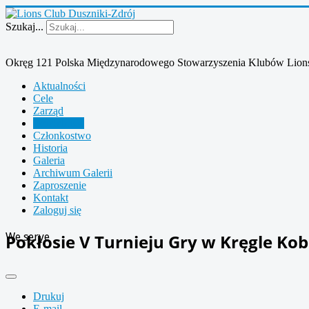
Szukaj...
Okręg 121 Polska Międzynarodowego Stowarzyszenia Klubów Lion
Aktualności
Cele
Zarząd
Działalność
Członkostwo
Historia
Galeria
Archiwum Galerii
Zaproszenie
Kontakt
Zaloguj się
We serve
Pokłosie V Turnieju Gry w Kręgle Kob
Drukuj
E-mail