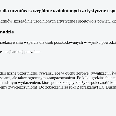
dla uczniów szczególnie uzdolnionych artystyczne i sp
niów szczególnie uzdolnionych artystyczne i sportowo z powiatu kło
anadzie
 przekazywaniu wsparcia dla osób poszkodowanych w wyniku powodzi
jest najbardziej potrzebne.
ził liczne uczestniczki, rywalizujące w duchu zdrowej rywalizacji i ś
ętnościami, ale także ogromnym zaangażowaniem. Po kilku godzinach in
nym udanym wydarzeniem, które po raz kolejny zbliżyło społeczność ko
lujemy zwyciężczyniom! Do zobaczenia za rok! Zapraszamy! LC Duszn