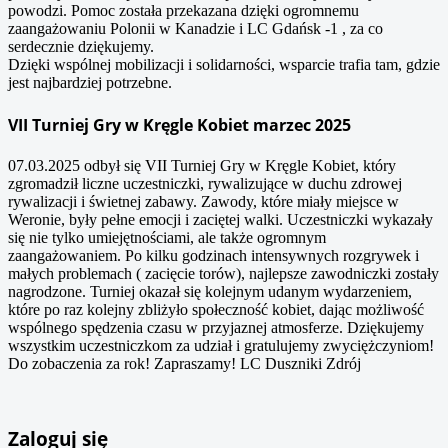
powodzi. Pomoc została przekazana dzięki ogromnemu
zaangażowaniu Polonii w Kanadzie i LC Gdańsk -1 , za co
serdecznie dziękujemy.
Dzięki wspólnej mobilizacji i solidarności, wsparcie trafia tam, gdzie
jest najbardziej potrzebne.
VII Turniej Gry w Kręgle Kobiet marzec 2025
07.03.2025 odbył się VII Turniej Gry w Kręgle Kobiet, który
zgromadził liczne uczestniczki, rywalizujące w duchu zdrowej
rywalizacji i świetnej zabawy. Zawody, które miały miejsce w
Weronie, były pełne emocji i zaciętej walki. Uczestniczki wykazały
się nie tylko umiejętnościami, ale także ogromnym
zaangażowaniem. Po kilku godzinach intensywnych rozgrywek i
małych problemach ( zacięcie torów), najlepsze zawodniczki zostały
nagrodzone. Turniej okazał się kolejnym udanym wydarzeniem,
które po raz kolejny zbliżyło społeczność kobiet, dając możliwość
wspólnego spędzenia czasu w przyjaznej atmosferze. Dziękujemy
wszystkim uczestniczkom za udział i gratulujemy zwyciężczyniom!
Do zobaczenia za rok! Zapraszamy! LC Duszniki Zdrój
Zaloguj się