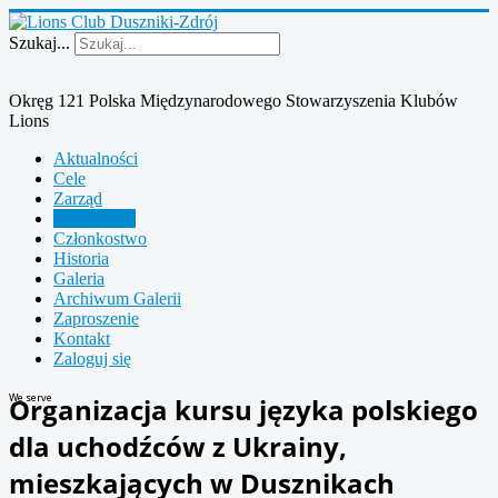
Szukaj...
Okręg 121 Polska Międzynarodowego Stowarzyszenia Klubów
Lions
Aktualności
Cele
Zarząd
Działalność
Członkostwo
Historia
Galeria
Archiwum Galerii
Zaproszenie
Kontakt
Zaloguj się
We serve
Organizacja kursu języka polskiego
dla uchodźców z Ukrainy,
mieszkających w Dusznikach