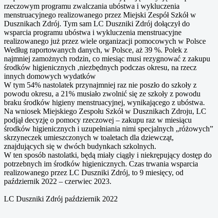
rzeczowym programu zwalczania ubóstwa i wykluczenia
menstruacyjnego realizowanego przez Miejski Zespół Szkół w
Dusznikach Zdrój. Tym sam LC Duszniki Zdrój dołączył do
wsparcia programu ubóstwa i wykluczenia menstruacyjne
realizowanego już przez wiele organizacji pomocowych w Polsce
Według raportowanych danych, w Polsce, aż 39 %. Polek z
najmniej zamożnych rodzin, co miesiąc musi rezygnować z zakupu
środków higienicznych ,niezbędnych podczas okresu, na rzecz
innych domowych wydatków
W tym 54% nastolatek przynajmniej raz nie poszło do szkoły z
powodu okresu, a 21% musiało zwolnić się ze szkoły z powodu
braku środków higieny menstruacyjnej, wynikającego z ubóstwa.
Na wniosek Miejskiego Zespołu Szkół w Dusznikach Zdroju, LC
podjął decyzję o pomocy rzeczowej – zakupu raz w miesiącu
środków higienicznych i uzupełniania nimi specjalnych „różowych”
skrzyneczek umieszczonych w toaletach dla dziewcząt,
znajdujących się w dwóch budynkach szkolnych.
W ten sposób nastolatki, będą miały ciągły i niekrępujący dostęp do
potrzebnych im środków higienicznych. Czas trwania wsparcia
realizowanego przez LC Duszniki Zdrój, to 9 miesięcy, od
październik 2022 – czerwiec 2023.
LC Duszniki Zdrój październik 2022