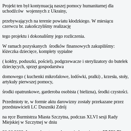
Projekt ten był kontynuacją naszej pomocy humanitarnej dla
uchodźców wojennych z Ukrainy,
przebywających na terenie powiatu kłodzkiego. W miesiącu
czerwcu br. zakończyliśmy realizację
tego projektu i dokonaliśmy jego rozliczenia.
W ramach pozyskanych środków finansowych zakupiliśmy:
łóżeczka dziecięce, komplety sypialne
( kołdry, poduszki, pościel), podgrzewacze i sterylizatory do butelek
dziecięcych, sprzęt gospodarstwa
domowego ( kuchenki mikrofalowe, lodówki, pralki) , krzesła, stoły,
artykuły pierwszej pomocy,
środki opatrunkowe, garderoba osobista ( bielizna), środki czystości.
Przedmioty te, w formie aktu darowizny zostały przekazane przez
przedstawicieli LC Duszniki Zdrój
na ręce Burmistrza Miasta Szczytna, podczas XLVI sesji Rady
Miejskiej w Szczytnej w dniu