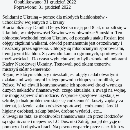
Opublikowano: 31 grudzień 2022
Poprawiono: 31 grudzień 2022
Solidarni z Ukrainą – pomoc dla młodych biathlonistów -
uchodźców wojennych z Ukrainy
Bracia bliźniacy Danill i Denys Redka mają po 18 lat, urodzili się w
Ukrainie, w miejscowości Żowtnewe w obwodzie Sumskim. Ten
północno/wschodni region Ukrainy, od początku ataku Rosjan jest
objęty ciężkimi walkami, obwód permanentnie jest ostrzeliwany i
niszczony przez agresora. Chłopcy są młodocianymi sportowcami,
trenującymi biathlon. Są zawodnikami o ogromnych, sportowych
możliwościach. Do czasu wybuchu wojny byli członkami juniorami
Kadry Narodowej Ukrainy. Trenowali pod okiem trenerów,
mistrzyń sióstr Semerenko.
Rejon, w którym chłopcy mieszkali jest objęty nadal otwartymi
działaniami wojennymi i z tego powodu chłopcy schronili się w
Polsce. W tej chwili kontynuowanie ich sportowej drogi wymaga
dużych nakładów finansowych, czego aktualnie, z uwagi na wojnę,
nie mogę zapewnić im rodzice. Wsparcie sprzętowe uzyskują w
szkole, jednak problemem staje się codzienność: koszty zapłaty za
internat, jedzenie, zakup odzieży sportowej i codziennej, środki
higieny osobistej, zakup butów, drobne wydatki , etc...
Z uwagi na fakt, że możliwości finansowania ich przez Rodziców
są ograniczone i niepewne, LC Duszniki Zdrój, podjął decyzję o
pomocy dla obydwu braci. Na pewno wsparcie przez nasz Klub w