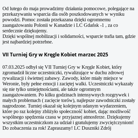
Od lutego do maja prowadzimy działania pomocowe, polegające na
przekazywaniu wsparcia dla osób poszkodowanych w wyniku
powodzi. Pomoc została przekazana dzięki ogromnemu
zaangażowaniu Polonii w Kanadzie i LC Gdańsk -1 , za co
serdecznie dziękujemy.
Dzięki wspólnej mobilizacji i solidarności, wsparcie trafia tam, gdzie
jest najbardziej potrzebne.
VII Turniej Gry w Kręgle Kobiet marzec 2025
07.03.2025 odbył się VII Turniej Gry w Kręgle Kobiet, który
zgromadził liczne uczestniczki, rywalizujące w duchu zdrowej
rywalizacji i świetnej zabawy. Zawody, które miały miejsce w
Weronie, były pełne emocji i zaciętej walki. Uczestniczki wykazały
się nie tylko umiejętnościami, ale także ogromnym
zaangażowaniem. Po kilku godzinach intensywnych rozgrywek i
małych problemach ( zacięcie torów), najlepsze zawodniczki zostały
nagrodzone. Turniej okazał się kolejnym udanym wydarzeniem,
które po raz kolejny zbliżyło społeczność kobiet, dając możliwość
wspólnego spędzenia czasu w przyjaznej atmosferze. Dziękujemy
wszystkim uczestniczkom za udział i gratulujemy zwyciężczyniom!
Do zobaczenia za rok! Zapraszamy! LC Duszniki Zdrój