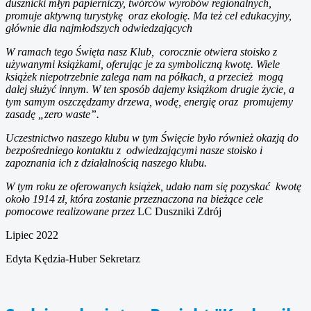
dusznicki młyn papierniczy, twórców wyrobów regionalnych,
promuje aktywną turystykę oraz ekologię. Ma też cel edukacyjny,
głównie dla najmłodszych odwiedzających
W ramach tego Święta nasz Klub, corocznie otwiera stoisko z
używanymi książkami, oferując je za symboliczną kwotę. Wiele
książek niepotrzebnie zalega nam na półkach, a przecież mogą
dalej służyć innym. W ten sposób dajemy książkom drugie życie, a
tym samym oszczędzamy drzewa, wodę, energię oraz promujemy
zasadę „zero waste”.
Uczestnictwo naszego klubu w tym Święcie było również okazją do
bezpośredniego kontaktu z odwiedzającymi nasze stoisko i
zapoznania ich z działalnością naszego klubu.
W tym roku ze oferowanych książek, udało nam się pozyskać kwotę
około 1914 zł
, która zostanie przeznaczona na bieżące cele
pomocowe realizowane przez
LC Duszniki Zdrój
Lipiec 2022
Edyta Kędzia-Huber Sekretarz