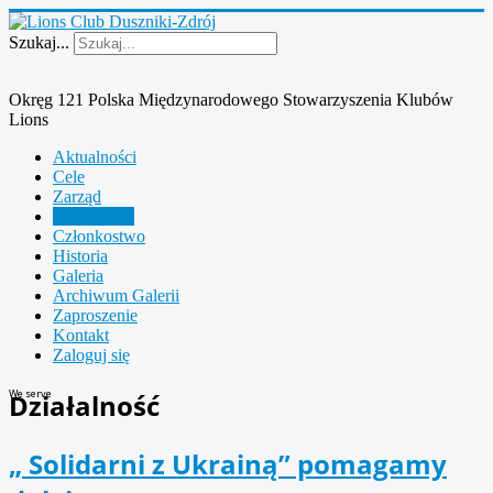
Szukaj...
Okręg 121 Polska Międzynarodowego Stowarzyszenia Klubów
Lions
Aktualności
Cele
Zarząd
Działalność
Członkostwo
Historia
Galeria
Archiwum Galerii
Zaproszenie
Kontakt
Zaloguj się
We serve
Działalność
„ Solidarni z Ukrainą” pomagamy