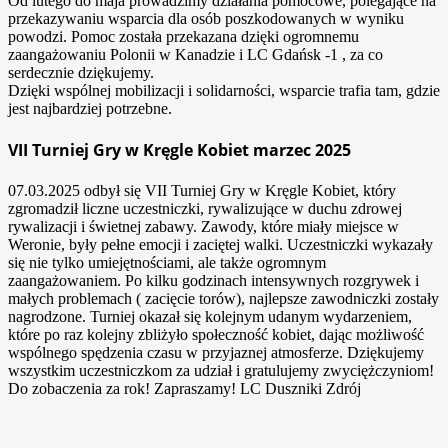
Od lutego do maja prowadzimy działania pomocowe, polegające na
przekazywaniu wsparcia dla osób poszkodowanych w wyniku
powodzi. Pomoc została przekazana dzięki ogromnemu
zaangażowaniu Polonii w Kanadzie i LC Gdańsk -1 , za co
serdecznie dziękujemy.
Dzięki wspólnej mobilizacji i solidarności, wsparcie trafia tam, gdzie
jest najbardziej potrzebne.
VII Turniej Gry w Kręgle Kobiet marzec 2025
07.03.2025 odbył się VII Turniej Gry w Kręgle Kobiet, który
zgromadził liczne uczestniczki, rywalizujące w duchu zdrowej
rywalizacji i świetnej zabawy. Zawody, które miały miejsce w
Weronie, były pełne emocji i zaciętej walki. Uczestniczki wykazały
się nie tylko umiejętnościami, ale także ogromnym
zaangażowaniem. Po kilku godzinach intensywnych rozgrywek i
małych problemach ( zacięcie torów), najlepsze zawodniczki zostały
nagrodzone. Turniej okazał się kolejnym udanym wydarzeniem,
które po raz kolejny zbliżyło społeczność kobiet, dając możliwość
wspólnego spędzenia czasu w przyjaznej atmosferze. Dziękujemy
wszystkim uczestniczkom za udział i gratulujemy zwyciężczyniom!
Do zobaczenia za rok! Zapraszamy! LC Duszniki Zdrój