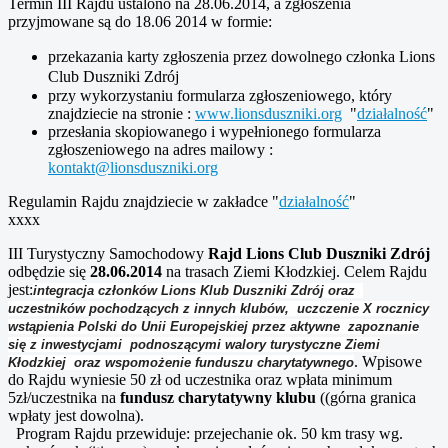
Termin III Rajdu ustalono na 28.06.2014, a zgłoszenia
przyjmowane są do 18.06 2014 w formie:
przekazania karty zgłoszenia przez dowolnego członka Lions
Club Duszniki Zdrój
przy wykorzystaniu formularza zgłoszeniowego, który
znajdziecie na stronie :
www.lionsduszniki.org
"
działalność
"
przesłania skopiowanego i wypełnionego formularza
zgłoszeniowego na adres mailowy :
kontakt@lionsduszniki.org
Regulamin Rajdu znajdziecie w zakładce "
działalność
"
xxxx
III Turystyczny Samochodowy
Rajd Lions Club Duszniki Zdrój
odbędzie się
28.06.2014
na trasach Ziemi Kłodzkiej. Celem Rajdu
jest:
integracja członków Lions Klub Duszniki Zdrój oraz
uczestników pochodzących z innych klubów, uczczenie X rocznicy
wstąpienia Polski do Unii Europejskiej przez aktywne zapoznanie
się z inwestycjami podnoszącymi walory turystyczne Ziemi
. Wpisowe
Kłodzkiej oraz wspomożenie funduszu charytatywnego
do Rajdu wyniesie 50 zł od uczestnika oraz wpłata minimum
5zł/uczestnika na
fundusz charytatywny klubu
((górna granica
wpłaty jest dowolna).
Program Rajdu przewiduje: przejechanie ok. 50 km trasy wg.