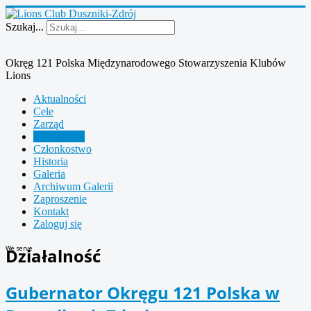
Szukaj...
Okręg 121 Polska Międzynarodowego Stowarzyszenia Klubów
Lions
Aktualności
Cele
Zarząd
Działalność
Członkostwo
Historia
Galeria
Archiwum Galerii
Zaproszenie
Kontakt
Zaloguj się
We serve
Działalność
Gubernator Okręgu 121 Polska w