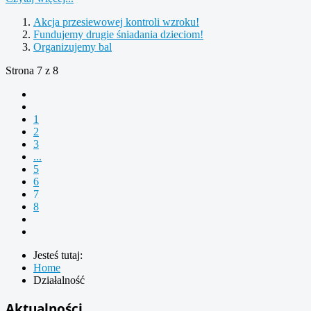
Akcja przesiewowej kontroli wzroku!
Fundujemy drugie śniadania dzieciom!
Organizujemy bal
Strona 7 z 8
1
2
3
...
5
6
7
8
Jesteś tutaj:
Home
Działalność
Aktualności