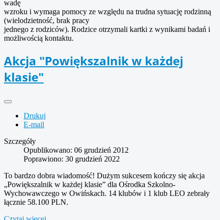
wadę
wzroku i wymaga pomocy ze względu na trudna sytuację rodzinną
(wielodzietność, brak pracy
jednego z rodziców). Rodzice otrzymali kartki z wynikami badań i
możliwością kontaktu.
Akcja "Powiększalnik w każdej
klasie"
Drukuj
E-mail
Szczegóły
Opublikowano: 06 grudzień 2012
Poprawiono: 30 grudzień 2022
To bardzo dobra wiadomość! Dużym sukcesem kończy się akcja
„Powiększalnik w każdej klasie” dla Ośrodka Szkolno-
Wychowawczego w Owińskach. 14 klubów i 1 klub LEO zebrały
łącznie 58.100 PLN.
Czytaj więcej...