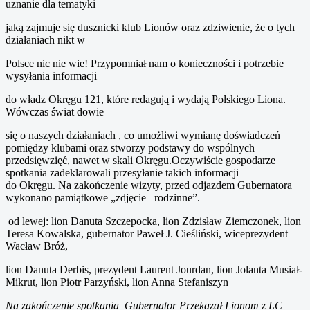
uznanie dla tematyki
jaką zajmuje się dusznicki klub Lionów oraz zdziwienie, że o tych
działaniach nikt w
Polsce nic nie wie! Przypomniał nam o konieczności i potrzebie
wysyłania informacji
do władz Okręgu 121, które redagują i wydają Polskiego Liona.
Wówczas świat dowie
się o naszych działaniach , co umożliwi wymianę doświadczeń
pomiędzy klubami oraz stworzy podstawy do wspólnych
przedsięwzięć, nawet w skali Okręgu.Oczywiście gospodarze
spotkania zadeklarowali przesyłanie takich informacji
do Okręgu. Na zakończenie wizyty, przed odjazdem Gubernatora
wykonano pamiątkowe „zdjęcie rodzinne”.
od lewej: lion Danuta Szczepocka, lion Zdzisław Ziemczonek, lion
Teresa Kowalska, gubernator Paweł J. Cieśliński, wiceprezydent
Wacław Bróż,
lion Danuta Derbis, prezydent Laurent Jourdan, lion Jolanta Musiał-
Mikrut, lion Piotr Parzyński, lion Anna Stefaniszyn
Na zakończenie spotkania Gubernator Przekazał Lionom z LC