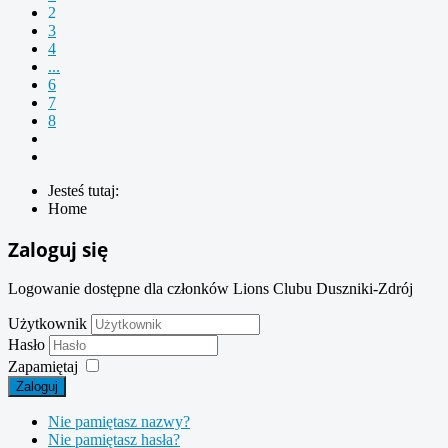
2
3
4
...
6
7
8
Jesteś tutaj:
Home
Zaloguj się
Logowanie dostępne dla członków Lions Clubu Duszniki-Zdrój
Użytkownik
Hasło
Zapamiętaj
Zaloguj
Nie pamiętasz nazwy?
Nie pamiętasz hasła?