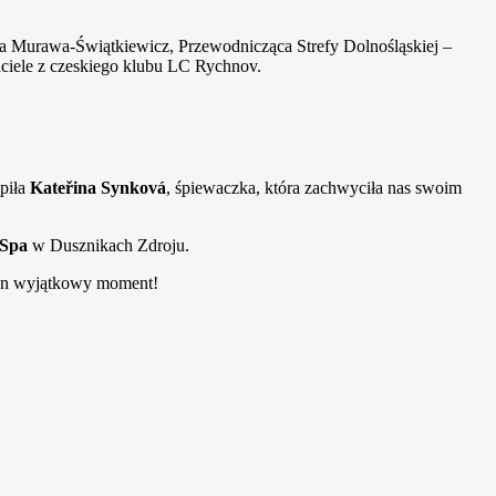
ta Murawa-Świątkiewicz, Przewodnicząca Strefy Dolnośląskiej –
aciele z czeskiego klubu LC Rychnov.
ąpiła
Kateřina Synková
, śpiewaczka, która zachwyciła nas swoim
Spa
w Dusznikach Zdroju.
 ten wyjątkowy moment!