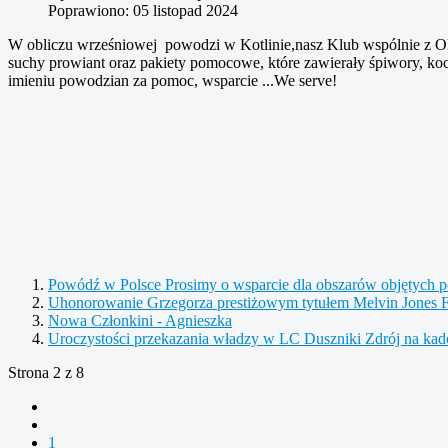
Poprawiono: 05 listopad 2024
W obliczu wrześniowej powodzi w Kotlinie,nasz Klub wspólnie z Okr
suchy prowiant oraz pakiety pomocowe, które zawierały śpiwory, ko
imieniu powodzian za pomoc, wsparcie ...We serve!
Powódź w Polsce Prosimy o wsparcie dla obszarów objętych 
Uhonorowanie Grzegorza prestiżowym tytułem Melvin Jones F
Nowa Członkini - Agnieszka
Uroczystości przekazania władzy w LC Duszniki Zdrój na ka
Strona 2 z 8
1