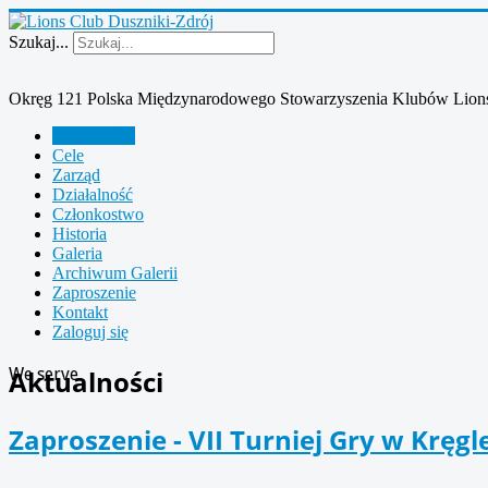
Szukaj...
Okręg 121 Polska Międzynarodowego Stowarzyszenia Klubów Lion
Aktualności
Cele
Zarząd
Działalność
Członkostwo
Historia
Galeria
Archiwum Galerii
Zaproszenie
Kontakt
Zaloguj się
We serve
Aktualności
Zaproszenie - VII Turniej Gry w Kręgl