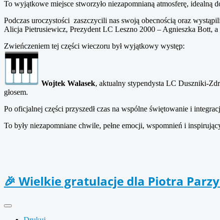
To wyjątkowe miejsce stworzyło niezapomnianą atmosferę, idealną do
Podczas uroczystości zaszczycili nas swoją obecnością oraz wystąp
Alicja Pietrusiewicz, Prezydent LC Leszno 2000 – Agnieszka Bott, 
Zwieńczeniem tej części wieczoru był wyjątkowy występ:
Wojtek Walasek
, aktualny stypendysta LC Duszniki-Zdr
głosem.
Po oficjalnej części przyszedł czas na wspólne świętowanie i integra
To były niezapomniane chwile, pełne emocji, wspomnień i inspirują
🎉 Wielkie gratulacje dla Piotra Parz
Drukuj