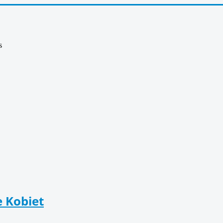
s
e Kobiet