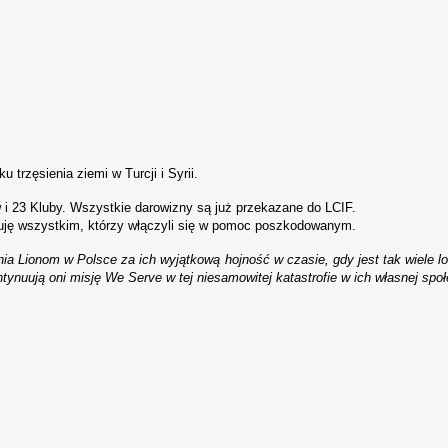
rzęsienia ziemi w Turcji i Syrii.
i 23 Kluby. Wszystkie darowizny są już przekazane do LCIF.
ękuję wszystkim, którzy włączyli się w pomoc poszkodowanym.
a Lionom w Polsce za ich wyjątkową hojność w czasie, gdy jest tak wiele lo
ntynuują oni misję We Serve w tej niesamowitej katastrofie w ich własnej spo