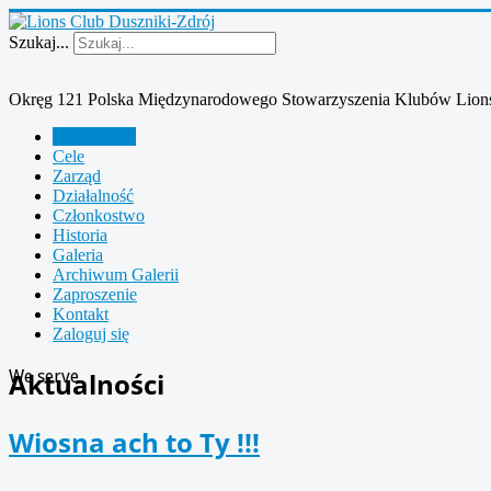
Szukaj...
Okręg 121 Polska Międzynarodowego Stowarzyszenia Klubów Lion
Aktualności
Cele
Zarząd
Działalność
Członkostwo
Historia
Galeria
Archiwum Galerii
Zaproszenie
Kontakt
Zaloguj się
We serve
Aktualności
Wiosna ach to Ty !!!