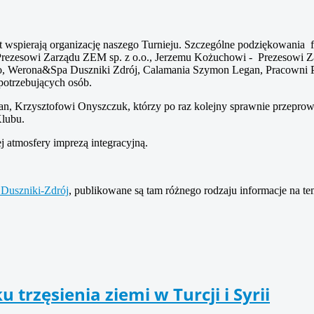
t wspierają organizację naszego Turnieju. Szczególne podziękowania
rezesowi Zarządu ZEM sp. z o.o., Jerzemu Kożuchowi - Prezesowi Zar
o, Werona&Spa Duszniki Zdrój, Calamania Szymon Legan, Pracowni 
potrzebujących osób.
 Krzysztofowi Onyszczuk, którzy po raz kolejny sprawnie przeprowa
Klubu.
j atmosfery imprezą integracyjną.
 Duszniki-Zdrój
, publikowane są tam różnego rodzaju informacje na t
rzęsienia ziemi w Turcji i Syrii