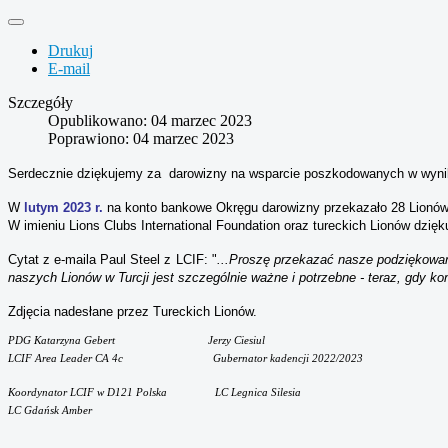
Drukuj
E-mail
Szczegóły
Opublikowano: 04 marzec 2023
Poprawiono: 04 marzec 2023
Serdecznie dziękujemy za darowizny na wsparcie poszkodowanych w wyniku t
W
lutym 2023 r.
na konto bankowe Okręgu darowizny przekazało 28 Lionów 
W imieniu Lions Clubs International Foundation oraz tureckich Lionów dzi
Cytat z e-maila Paul Steel z LCIF: "
...Proszę przekazać nasze podziękowani
naszych Lionów w Turcji jest szczególnie ważne i potrzebne - teraz, gdy ko
Zdjęcia nadesłane przez Tureckich Lionów.
PDG Katarzyna Gebert Jerzy Ciesiul
LCIF Area Leader CA 4c Gubernator kadencji 2022/2023
Koordynator LCIF w D121 Polska
LC Legnica Silesia
LC Gdańsk Amber