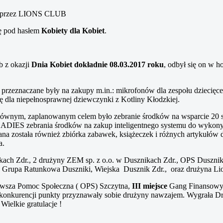
ny przez LIONS CLUB
ię pod hasłem
Kobiety dla Kobiet
.
b z okazji
Dnia Kobiet dokładnie 08.03.2017 roku
, odbył się on w 
 przeznaczane były na zakupy m.in.: mikrofonów dla zespołu dziecięceg
 dla niepełnosprawnej dziewczynki z Kotliny Kłodzkiej.
łównym, zaplanowanym celem było zebranie środków na wsparcie 20 s
ADIES zebrania środków na zakup inteligentnego systemu do wykony
ana została również zbiórka zabawek, książeczek i różnych artykułów dl
a.
ach Zdr., 2 drużyny ZEM sp. z o.o. w Dusznikach Zdr., OPS Duszn
 Grupa Ratunkowa Duszniki, Wiejska Dusznik Zdr., oraz drużyna Li
wsza Pomoc Społeczna ( OPS) Szczytna,
III miejsce
Gang Finansowy (
ej konkurencji punkty przyznawały sobie drużyny nawzajem. Wygrała 
Wielkie gratulacje !