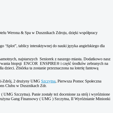
hotelu Werona & Spa w Dusznikach Zdroju, dzięki współpracy
o ‘Splot”, tablicy interaktywnej do nauki języka angielskiego dla
amotnych, najstarszych Seniorek z naszego miasta. Dodatkowo nasz
wania biopsji
ENCOR ENSPIRE® i część środków zebranych na
a dzieci. Zbiórka ta zostanie przeznaczona na loterię fantową
iki-Zdrój, 2 drużyny UMG
Szczytna
, Pierwsza Pomoc Społeczna
ons Clubu w Dusznikach Zdr.
 UMG Szczytna). Panie zostały też docenione za strój i wyróżnione
Drużyna Gang Finansowy ( UMG ) Szczytna, II Wyróżnianie Minionki