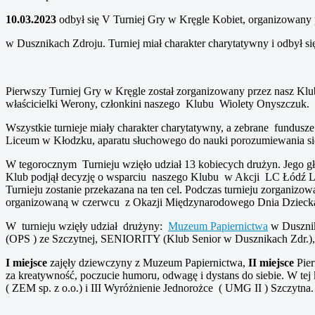
10.03.2023
odbył się V Turniej Gry w Kręgle Kobiet, organizowa
w Dusznikach Zdroju. Turniej miał charakter charytatywny i odbył s
Pierwszy Turniej Gry w Kręgle został zorganizowany przez nasz Klu
właścicielki Werony, członkini naszego Klubu Wiolety Onyszczuk.
Wszystkie turnieje miały charakter charytatywny, a zebrane fundusze
Liceum w Kłodzku, aparatu słuchowego do nauki porozumiewania się
W tegorocznym Turnieju wzięło udział 13 kobiecych drużyn. Jego g
Klub podjął decyzję o wsparciu naszego Klubu w Akcji LC Łódź L
Turnieju zostanie przekazana na ten cel. Podczas turnieju zorganizow
organizowaną w czerwcu z Okazji Międzynarodowego Dnia Dzieck
W turnieju wzięły udział drużyny:
Muzeum Papiernictwa
w Dusznik
(OPS ) ze Szczytnej, SENIORITY (Klub Senior w Dusznikach Zdr.),
I miejsce
zajęły dziewczyny z Muzeum Papiernictwa,
II miejsce
Pier
za kreatywność, poczucie humoru, odwagę i dystans do siebie. W t
( ZEM sp. z o.o.) i III Wyróżnienie Jednorożce ( UMG II ) Szczytna. 