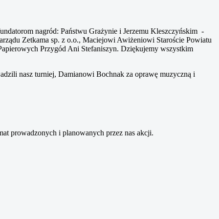
 fundatorom nagród: Państwu Grażynie i Jerzemu Kleszczyńskim -
ządu Zetkama sp. z o.o., Maciejowi Awiżeniowi Staroście Powiatu
Papierowych Przygód Ani Stefaniszyn. Dziękujemy wszystkim
dzili nasz turniej, Damianowi Bochnak za oprawę muzyczną i
emat prowadzonych i planowanych przez nas akcji.