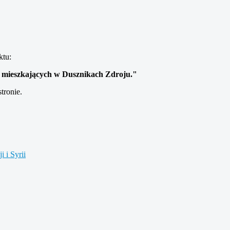
ktu:
, mieszkających w Dusznikach Zdroju."
tronie.
 i Syrii