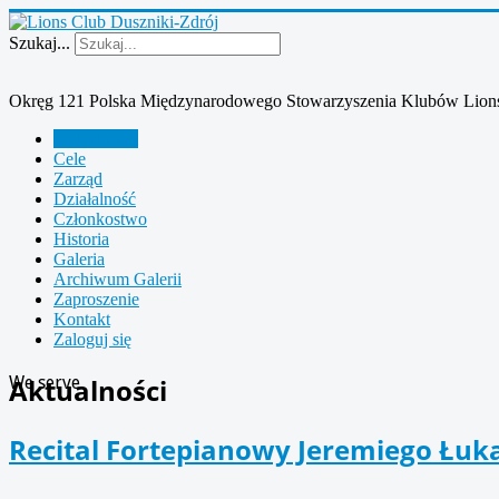
Szukaj...
Okręg 121 Polska Międzynarodowego Stowarzyszenia Klubów Lion
Aktualności
Cele
Zarząd
Działalność
Członkostwo
Historia
Galeria
Archiwum Galerii
Zaproszenie
Kontakt
Zaloguj się
We serve
Aktualności
Recital Fortepianowy Jeremiego Łu