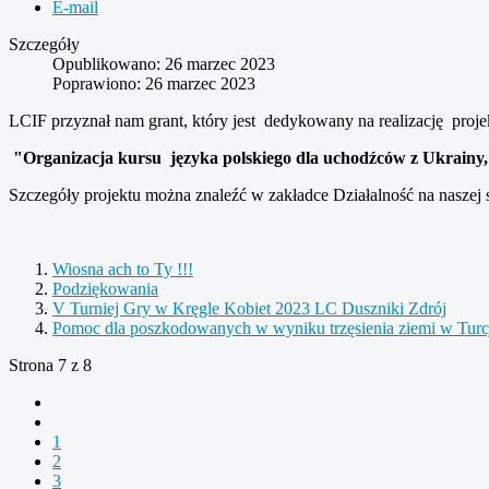
E-mail
Szczegóły
Opublikowano: 26 marzec 2023
Poprawiono: 26 marzec 2023
LCIF przyznał nam grant, który jest dedykowany na realizację proje
"Organizacja kursu języka polskiego dla uchodźców z Ukrainy
Szczegóły projektu można znaleźć w zakładce Działalność na naszej s
Wiosna ach to Ty !!!
Podziękowania
V Turniej Gry w Kręgle Kobiet 2023 LC Duszniki Zdrój
Pomoc dla poszkodowanych w wyniku trzęsienia ziemi w Turcji
Strona 7 z 8
1
2
3